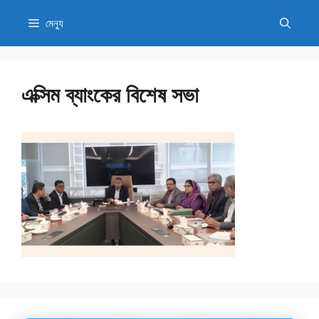
এড়িেয়
মেন্যু
লেখায়
যান
এক্সিম ব্যাংকের বিশেষ সভা