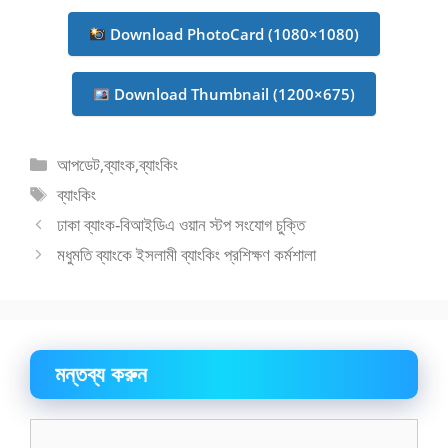
Download PhotoCard (1080×1080)
Download Thumbnail (1200×675)
বিভাগ
আপডেট
,
ব্যাংক
,
ব্যাংকিং
সমূহ
ট্যাগ
ব্যাংকিং
সমূহ
ঢাকা ব্যাংক-বিআইডিএ ওয়ান স্টপ সংযোগ চুক্তি
মধুমতি ব্যাংকে ইসলামী ব্যাংকিং প্রশিক্ষণ কর্মশালা
মন্তব্য করুন
মন্তব্য