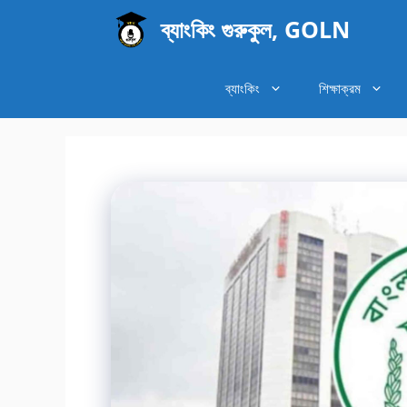
এড়িেয়
ব্যাংকিং গুরুকুল, GOLN
লেখায়
যান
ব্যাংকিং
শিক্ষাক্রম