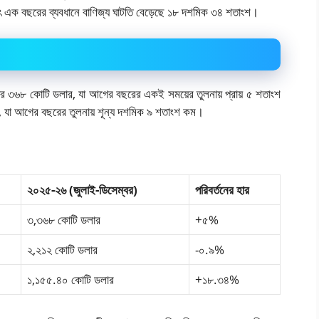
 এক বছরের ব্যবধানে বাণিজ্য ঘাটতি বেড়েছে ১৮ দশমিক ৩৪ শতাংশ।
ার ৩৬৮ কোটি ডলার, যা আগের বছরের একই সময়ের তুলনায় প্রায় ৫ শতাংশ
, যা আগের বছরের তুলনায় শূন্য দশমিক ৯ শতাংশ কম।
২০২৫-২৬ (জুলাই-ডিসেম্বর)
পরিবর্তনের হার
৩,৩৬৮ কোটি ডলার
+৫%
২,২১২ কোটি ডলার
-০.৯%
১,১৫৫.৪০ কোটি ডলার
+১৮.৩৪%