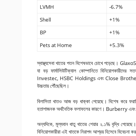
LVMH
-6.7%
Shell
+1%
BP
+1%
Pets at Home
+5.3%
স্বাস্থ্যসেবা খাতের পতন বিশেষভাবে চোখে পড়েছে। Glax
যা বড় ফার্মাসিউটিক্যাল কোম্পানিতে বিনিয়োগকারীদের স
Investec, HSBC Holdings এবং Close Brothers-এর শ
উচ্চতায় পৌঁছেছিল।
বিলাসিতা খাতও আজ বড় ধাক্কা পেয়েছে। বিশেষ করে ফরাস
হতাশাজনক অর্থনৈতিক ফলাফলের কারণে। Burberry এব
অন্যদিকে, মূল্যবান ধাতু খাতের শেয়ার ২.১% বৃদ্ধি পেয়ে
বিনিয়োগকারীরা এই খাতকে নিরাপদ আশ্রয় হিসেবে বিবেচনা ক