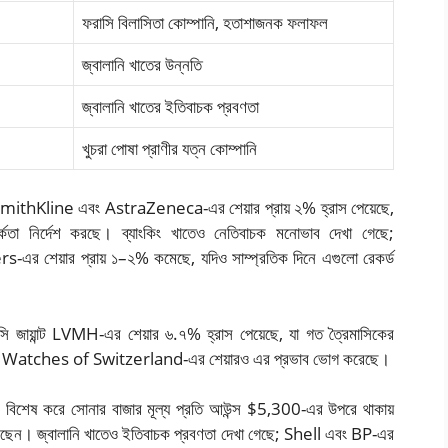
ফরাসি বিলাসিতা কোম্পানি, হতাশাজনক ফলাফল
জ্বালানি খাতের উন্নতি
জ্বালানি খাতের ইতিবাচক প্রবণতা
খুচরা পোষা প্রাণীর যত্ন কোম্পানি
oSmithKline এবং AstraZeneca-এর শেয়ার প্রায় ২% হ্রাস পেয়েছে,
তর্কতা নির্দেশ করছে। ব্যাংকিং খাতেও নেতিবাচক মনোভাব দেখা গেছে;
েয়ার প্রায় ১–২% কমেছে, যদিও সাম্প্রতিক দিনে এগুলো রেকর্ড
ি জায়ান্ট LVMH-এর শেয়ার ৬.৭% হ্রাস পেয়েছে, যা গত ত্রৈমাসিকের
ং Watches of Switzerland-এর শেয়ারও এর প্রভাব ভোগ করেছে।
ছে। বিশেষ করে সোনার বাজার মূল্য প্রতি আউন্স $5,300-এর উপরে থাকায়
রছেন। জ্বালানি খাতেও ইতিবাচক প্রবণতা দেখা গেছে; Shell এবং BP-এর