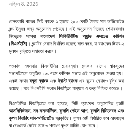
এপ্রিল 8, 2026
বেসরকারি খাতের সিটি ব্যাংক ১ হাজার ২০০ কোটি টাকার সাব-অর্ডিনেটেড
বন্ড ইস্যুর জন্য অনুমোদন পেয়েছে। এই অনুমোদন দিয়েছে শেয়ারবাজার
নিয়ন্ত্রক সংস্থা
বাংলাদেশ সিকিউরিটিজ অ্যান্ড এক্সচেঞ্জ কমিশন
(বিএসইসি)
। বন্ডটির মেয়াদ নির্ধারিত হয়েছে সাত বছর, যা ব্যাংকের টিয়ার-২
মূলধন বৃদ্ধিতে সহায়তা করবে।
গতকাল মঙ্গলবার বিএসইসির চেয়ারম্যান খন্দকার রাশেদ মাকসুদের
সভাপতিত্বে অনুষ্ঠিত ১০০৭তম কমিশন সভায় এই অনুমোদন দেওয়া হয়।
একই সভায়
যমুনা ব্যাংক
এবং
ট্রাস্ট ব্যাংক
এর বন্ডের মেয়াদও বৃদ্ধি করা
হয়েছে। পরে বিএসইসি সংবাদ বিজ্ঞপ্তির মাধ্যমে এ তথ্য নিশ্চিত করেছে।
বিএসইসির বিজ্ঞপ্তিতে বলা হয়েছে, সিটি ব্যাংকের অনুমোদিত বন্ডটি
আনসিকিউরড, নন-কনভার্টিবল, ফুললি পেইড আপ, ফুললি রিডিমেবল এবং
কুপন বিয়ারিং সাব-অর্ডিনেটেড
প্রকৃতির। কুপন রেট নির্ধারিত হবে রেফারেন্স
বা বেঞ্চমার্ক রেটের সঙ্গে ৩ শতাংশ কুপন মার্জিন যোগ করে।