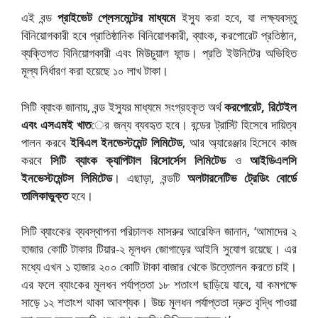
এই বন্ড
প্রাইভেট প্লেসমেন্টের মাধ্যমে
ইস্যু করা হবে, যা লক্ষ্যবস্তু
বিনিয়োগকারী হবে প্রাতিষ্ঠানিক বিনিয়োগকারী, ব্যাংক, করপোরেট প্রতিষ্ঠান,
ব্যক্তিগত বিনিয়োগকারী এবং মিউচুয়াল ফান্ড। প্রতি ইউনিটের অভিহিত
মূল্য নির্ধারণ করা হয়েছে ১০ লাখ টাকা।
সিটি ব্যাংক জানায়, বন্ড ইস্যুর মাধ্যমে সংগ্রহকৃত অর্থ
করপোরেট, রিটেইল
এবং এসএমই খাত
ের জন্য ব্যবহৃত হবে। বন্ডের ট্রাস্টি হিসেবে দায়িত্ব
পালন করবে
ইবিএল ইনভেস্টমেন্ট লিমিটেড
, আর অ্যারেঞ্জার হিসেবে কাজ
করবে
সিটি ব্যাংক ক্যাপিটাল রিসোর্সেস লিমিটেড
ও
আইডিএলসি
ইনভেস্টমেন্টস লিমিটেড
। এছাড়া, বন্ডটি
অলটারনেটিভ ট্রেডিং বোর্ডে
তালিকাভুক্ত
হবে।
সিটি ব্যাংকের ব্যবস্থাপনা পরিচালক মাসরুর আরেফিন জানান, ‘আমাদের ২
হাজার কোটি টাকার টিয়ার-২ মূলধন জোগাড়ের আইনি সুযোগ রয়েছে। এর
মধ্যে এখন ১ হাজার ২০০ কোটি টাকা বাজার থেকে উত্তোলন করতে চাই।
এর ফলে ব্যাংকের মূলধন পর্যাপ্ততা ১৮ শতাংশ ছাড়িয়ে যাবে, যা কমপক্ষে
সাড়ে ১২ শতাংশ থাকা আবশ্যক। উচ্চ মূলধন পর্যাপ্ততা দ্রুত বৃদ্ধি পাওয়া